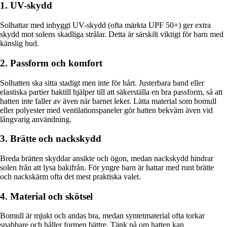
1. UV-skydd
Solhattar med inbyggt UV-skydd (ofta märkta UPF 50+) ger extra
skydd mot solens skadliga strålar. Detta är särskilt viktigt för barn med
känslig hud.
2. Passform och komfort
Solhatten ska sitta stadigt men inte för hårt. Justerbara band eller
elastiska partier baktill hjälper till att säkerställa en bra passform, så att
hatten inte faller av även när barnet leker. Lätta material som bomull
eller polyester med ventilationspaneler gör hatten bekväm även vid
långvarig användning.
3. Brätte och nackskydd
Breda brätten skyddar ansikte och ögon, medan nackskydd hindrar
solen från att lysa bakifrån. För yngre barn är hattar med runt brätte
och nackskärm ofta det mest praktiska valet.
4. Material och skötsel
Bomull är mjukt och andas bra, medan syntetmaterial ofta torkar
snabbare och håller formen bättre. Tänk på om hatten kan