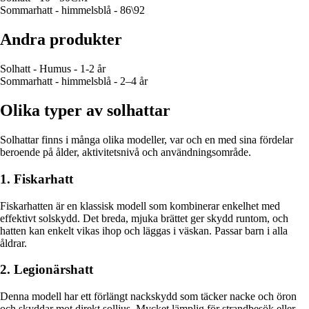
Sommarhatt - himmelsblå - 86\92
Andra produkter
Solhatt - Humus - 1-2 år
Sommarhatt - himmelsblå - 2–4 år
Olika typer av solhattar
Solhattar finns i många olika modeller, var och en med sina fördelar
beroende på ålder, aktivitetsnivå och användningsområde.
1. Fiskarhatt
Fiskarhatten är en klassisk modell som kombinerar enkelhet med
effektivt solskydd. Det breda, mjuka brättet ger skydd runtom, och
hatten kan enkelt vikas ihop och läggas i väskan. Passar barn i alla
åldrar.
2. Legionärshatt
Denna modell har ett förlängt nackskydd som täcker nacke och öron
och skyddar mot direkt solljus. Mycket lämplig för strandbesök eller