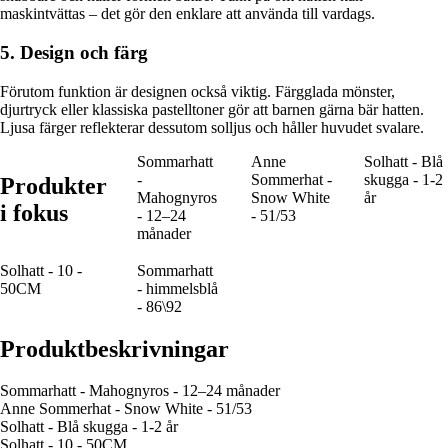
maskintvättas – det gör den enklare att använda till vardags.
5. Design och färg
Förutom funktion är designen också viktig. Färgglada mönster,
djurtryck eller klassiska pastelltoner gör att barnen gärna bär hatten.
Ljusa färger reflekterar dessutom solljus och håller huvudet svalare.
Sommarhatt
Anne
Solhatt - Blå
-
Sommerhat -
skugga - 1-2
Produkter
Mahognyros
Snow White
år
i fokus
- 12–24
- 51/53
månader
Solhatt - 10 -
Sommarhatt
50CM
- himmelsblå
- 86\92
Produktbeskrivningar
Sommarhatt - Mahognyros - 12–24 månader
Anne Sommerhat - Snow White - 51/53
Solhatt - Blå skugga - 1-2 år
Solhatt - 10 - 50CM