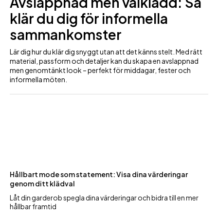
Avslappnad men välklädd: Så
klär du dig för informella
sammankomster
Lär dig hur du klär dig snyggt utan att det känns stelt. Med rätt
material, passform och detaljer kan du skapa en avslappnad
men genomtänkt look – perfekt för middagar, fester och
informella möten.
Hållbart mode som statement: Visa dina värderingar
genom ditt klädval
Låt din garderob spegla dina värderingar och bidra till en mer
hållbar framtid