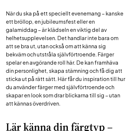
När du ska på ett speciellt evenemang – kanske
ett bröllop, en jubileumsfest eller en
galamiddag – är klädseln en viktig del av
helhetsupplevelsen. Det handlar inte bara om
att se bra ut, utan också om att känna sig
bekväm och utstråla självförtroende. Färger
spelar en avgörande roll här. De kan framhäva
din personlighet, skapa stämning och få dig att
sticka ut på rätt sätt. Här får du inspiration till hur
du använder färger med självförtroende och
skapar en look som drar blickarna till sig – utan
att kännas överdriven.
Lär känna din färgtyp –