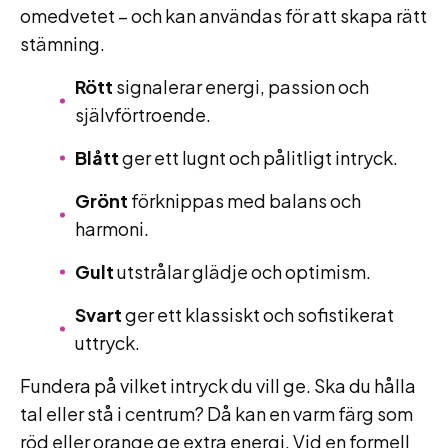
omedvetet – och kan användas för att skapa rätt
stämning.
Rött
signalerar energi, passion och
självförtroende.
Blått
ger ett lugnt och pålitligt intryck.
Grönt
förknippas med balans och
harmoni.
Gult
utstrålar glädje och optimism.
Svart
ger ett klassiskt och sofistikerat
uttryck.
Fundera på vilket intryck du vill ge. Ska du hålla
tal eller stå i centrum? Då kan en varm färg som
röd eller orange ge extra energi. Vid en formell