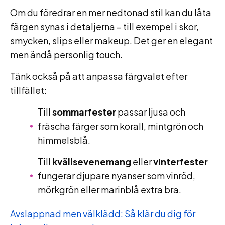
Om du föredrar en mer nedtonad stil kan du låta
färgen synas i detaljerna – till exempel i skor,
smycken, slips eller makeup. Det ger en elegant
men ändå personlig touch.
Tänk också på att anpassa färgvalet efter
tillfället:
Till
sommarfester
passar ljusa och
fräscha färger som korall, mintgrön och
himmelsblå.
Till
kvällsevenemang
eller
vinterfester
fungerar djupare nyanser som vinröd,
mörkgrön eller marinblå extra bra.
Avslappnad men välklädd: Så klär du dig för