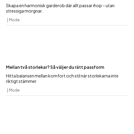
Skapa en harmonisk garderob där allt passar ihop – utan
stressiga morgnar.
Mode
Mellan två storlekar? Så väljer du rätt passform
Hitta balansen mellan komfort och stil när storlekarna inte
riktigt stämmer
Mode