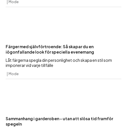
Mode
Färger med självförtroende: Så skapar du en
iögonfallande look för speciella evenemang
Låt färgerna spegla din personlighet och skapa en stil som
imponerar vid varje tillfälle
Mode
Sammanhang i garderoben – utan att slösa tid framför
spegeln