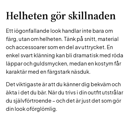
Helheten gör skillnaden
Ett iögonfallande look handlar inte bara om
färg, utan om helheten. Tänk på snitt, material
och accessoarer som en del av uttrycket. En
enkel svart klänning kan bli dramatisk med röda
läppar och guldsmycken, medan en kostym får
karaktär med en färgstark näsduk.
Det viktigaste är att du känner dig bekväm och
äkta i det du bär. När du trivs i din outfit utstrålar
du självförtroende – och det är just det som gör
din look oförglömlig.