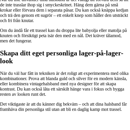
de inte trasslar ihop sig i smyckeskrinet. Häng dem gärna på små
krokar eller förvara dem i separata påsar. Du kan också knäppa kedjan
och trä den genom ett sugrör – ett enkelt knep som håller den utsträckt
och fri från knutar.
Om du ändå får ett trassel kan du droppa lite babyolja eller matolja på
knuten och försiktigt peta isär den med en nål. Det kräver tålamod,
men det fungerar.
Skapa ditt eget personliga lager-på-lager-
look
När du väl har fått in tekniken är det roligt att experimentera med olika
kombinationer. Prova att blanda guld och silver för en modern känsla,
eller kombinera vintagehalsband med nya designer för att skapa
kontrast. Du kan också låta ett särskilt hänge vara i fokus och bygga
resten av looken runt det.
Det viktigaste är att du känner dig bekväm – och att dina halsband får
framhäva din personliga stil utan att bli en daglig kamp mot trassel.