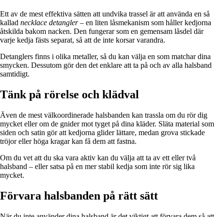
Ett av de mest effektiva sätten att undvika trassel är att använda en så
kallad
necklace detangler
– en liten låsmekanism som håller kedjorna
åtskilda bakom nacken. Den fungerar som en gemensam låsdel där
varje kedja fästs separat, så att de inte korsar varandra.
Detanglers finns i olika metaller, så du kan välja en som matchar dina
smycken. Dessutom gör den det enklare att ta på och av alla halsband
samtidigt.
Tänk på rörelse och klädval
Även de mest välkoordinerade halsbanden kan trassla om du rör dig
mycket eller om de gnider mot tyget på dina kläder. Släta material som
siden och satin gör att kedjorna glider lättare, medan grova stickade
tröjor eller höga kragar kan få dem att fastna.
Om du vet att du ska vara aktiv kan du välja att ta av ett eller två
halsband – eller satsa på en mer stabil kedja som inte rör sig lika
mycket.
Förvara halsbanden på rätt sätt
När du inte använder dina halsband är det viktigt att förvara dem så att