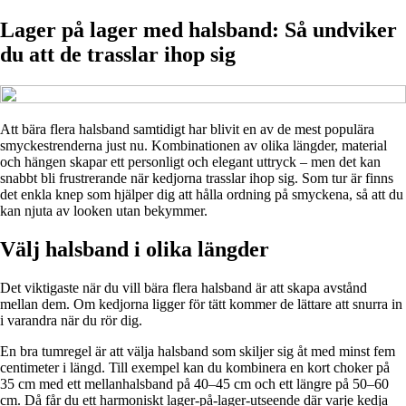
Lager på lager med halsband: Så undviker
du att de trasslar ihop sig
Att bära flera halsband samtidigt har blivit en av de mest populära
smyckestrenderna just nu. Kombinationen av olika längder, material
och hängen skapar ett personligt och elegant uttryck – men det kan
snabbt bli frustrerande när kedjorna trasslar ihop sig. Som tur är finns
det enkla knep som hjälper dig att hålla ordning på smyckena, så att du
kan njuta av looken utan bekymmer.
Välj halsband i olika längder
Det viktigaste när du vill bära flera halsband är att skapa avstånd
mellan dem. Om kedjorna ligger för tätt kommer de lättare att snurra in
i varandra när du rör dig.
En bra tumregel är att välja halsband som skiljer sig åt med minst fem
centimeter i längd. Till exempel kan du kombinera en kort choker på
35 cm med ett mellanhalsband på 40–45 cm och ett längre på 50–60
cm. Då får du ett harmoniskt lager-på-lager-utseende där varje kedja