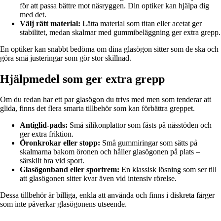
för att passa bättre mot näsryggen. Din optiker kan hjälpa dig
med det.
Välj rätt material:
Lätta material som titan eller acetat ger
stabilitet, medan skalmar med gummibeläggning ger extra grepp.
En optiker kan snabbt bedöma om dina glasögon sitter som de ska och
göra små justeringar som gör stor skillnad.
Hjälpmedel som ger extra grepp
Om du redan har ett par glasögon du trivs med men som tenderar att
glida, finns det flera smarta tillbehör som kan förbättra greppet.
Antiglid-pads:
Små silikonplattor som fästs på nässtöden och
ger extra friktion.
Öronkrokar eller stopp:
Små gummiringar som sätts på
skalmarna bakom öronen och håller glasögonen på plats –
särskilt bra vid sport.
Glasögonband eller sportrem:
En klassisk lösning som ser till
att glasögonen sitter kvar även vid intensiv rörelse.
Dessa tillbehör är billiga, enkla att använda och finns i diskreta färger
som inte påverkar glasögonens utseende.