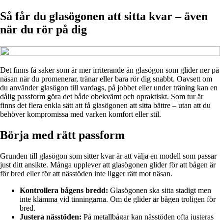
Så får du glasögonen att sitta kvar – även
när du rör på dig
Det finns få saker som är mer irriterande än glasögon som glider ner på
näsan när du promenerar, tränar eller bara rör dig snabbt. Oavsett om
du använder glasögon till vardags, på jobbet eller under träning kan en
dålig passform göra det både obekvämt och opraktiskt. Som tur är
finns det flera enkla sätt att få glasögonen att sitta bättre – utan att du
behöver kompromissa med varken komfort eller stil.
Börja med rätt passform
Grunden till glasögon som sitter kvar är att välja en modell som passar
just ditt ansikte. Många upplever att glasögonen glider för att bågen är
för bred eller för att nässtöden inte ligger rätt mot näsan.
Kontrollera bågens bredd:
Glasögonen ska sitta stadigt men
inte klämma vid tinningarna. Om de glider är bågen troligen för
bred.
Justera nässtöden:
På metallbågar kan nässtöden ofta justeras