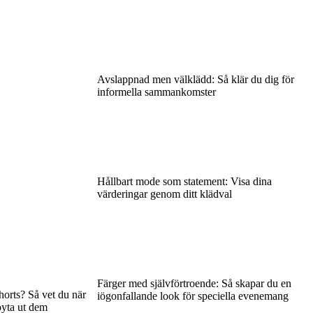
Avslappnad men välklädd: Så klär du dig för
informella sammankomster
Hållbart mode som statement: Visa dina
värderingar genom ditt klädval
Färger med självförtroende: Så skapar du en
horts? Så vet du när
iögonfallande look för speciella evenemang
 byta ut dem