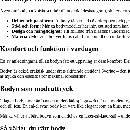
Även om bodyn tekniskt sett hör till underklädeskategorin, skiljer den sig
Helhet och passform:
En body täcker hela överkroppen och ger et
Stöd och form:
Många bodymodeller har inbyggt stöd som kan ersät
Design och mångsidighet:
Till skillnad från klassiska underklä
Material:
Moderna bodyer finns i allt från bomull och mikrofibe
Komfort och funktion i vardagen
En av anledningarna till att bodyn fått ett uppsving är dess komfort. Den 
Bodyn är också praktisk under årets skiftande årstider i Sverige – den 
är mjuka och elastiska för maximal rörelsefrihet.
Bodyn som modeuttryck
I dag är bodyn mer än bara ett underklädesplagg – den är ett modeuttry
och till fest. En enkel svart body kan vara lika elegant som en blus, med
Många väljer att bära bodyn som en del av en lager-på-lager-stil – under en
Så väljer du rätt body