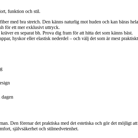
rt, funktion och stil.
fiber med bra stretch. Den känns naturlig mot huden och kan bäras hel
h för ett mer exklusivt uttryck.
räver en separat bh. Prova dig fram för att hitta det som känns bäst.
par, hyskor eller elastisk nederdel – och välj det som är mest praktiskt
ng
esign
a dagen
. Den förenar det praktiska med det estetiska och gör det möjligt att u
fort, självsäkerhet och stilmedvetenhet.