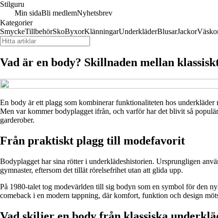
Stilguru
Min sida
Bli medlem
Nyhetsbrev
Kategorier
Smycke
Tillbehör
Sko
Byxor
Klänningar
Underkläder
Blusar
Jackor
Väsko
Vad är en body? Skillnaden mellan klassis
En body är ett plagg som kombinerar funktionaliteten hos underkläder 
Men var kommer bodyplagget ifrån, och varför har det blivit så populärt 
garderober.
Från praktiskt plagg till modefavorit
Bodyplagget har sina rötter i underklädeshistorien. Ursprungligen använ
gymnaster, eftersom det tillät rörelsefrihet utan att glida upp.
På 1980-talet tog modevärlden till sig bodyn som en symbol för den nya
comeback i en modern tappning, där komfort, funktion och design möt
Vad skiljer en body från klassiska underkl