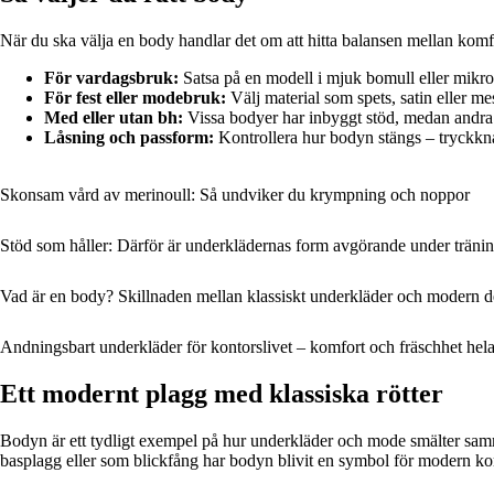
När du ska välja en body handlar det om att hitta balansen mellan komfo
För vardagsbruk:
Satsa på en modell i mjuk bomull eller mikro
För fest eller modebruk:
Välj material som spets, satin eller mes
Med eller utan bh:
Vissa bodyer har inbyggt stöd, medan andra k
Låsning och passform:
Kontrollera hur bodyn stängs – tryckknap
Skonsam vård av merinoull: Så undviker du krympning och noppor
Stöd som håller: Därför är underklädernas form avgörande under träni
Vad är en body? Skillnaden mellan klassiskt underkläder och modern d
Andningsbart underkläder för kontorslivet – komfort och fräschhet hel
Ett modernt plagg med klassiska rötter
Bodyn är ett tydligt exempel på hur underkläder och mode smälter samman
basplagg eller som blickfång har bodyn blivit en symbol för modern kom