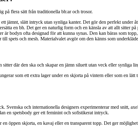
 på flera sätt från traditionella bh:ar och trosor.
t jämnt, slätt intryck utan synliga kanter. Det gör den perfekt under åts
ta en bh. Det ger en naturlig form och en känsla av att allt sitter på p
der är bodyn ofta designad för att kunna synas. Den kan bäras som topp,
r till spets och mesh. Materialvalet avgör om den känns som underkläde
sitter där den ska och skapar en jämn siluett utan veck eller synliga linj
fungerar som ett extra lager under en skjorta på vintern eller som en l
ck. Svenska och internationella designers experimenterar med snitt, axe
an en spetsbody ger ett feminint och sofistikerat intryck.
 öppen skjorta, en kavaj eller en transparent topp. Det ger möjlighet att v