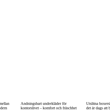
mellan
Andningsbart underkläder för
Utslitna boxers
odern
kontorslivet – komfort och fräschhet
det är dags att