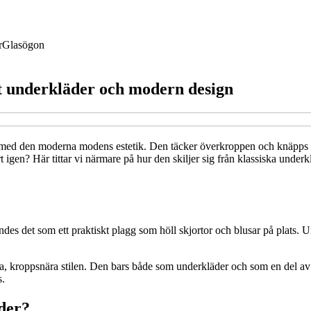
r
Glasögon
kt underkläder och modern design
med den moderna modens estetik. Den täcker överkroppen och knäpps ofta
igen? Här tittar vi närmare på hur den skiljer sig från klassiska underkl
des det som ett praktiskt plagg som höll skjortor och blusar på plats. U
, kroppsnära stilen. Den bars både som underkläder och som en del av ou
s.
äder?